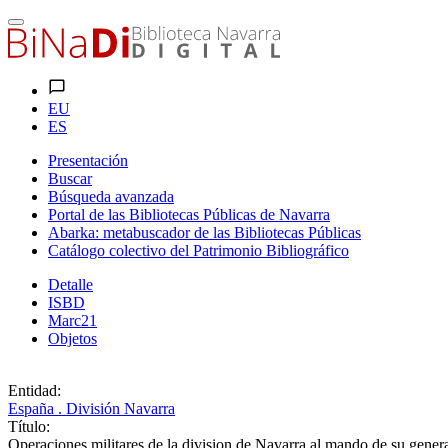
EU
ES
Presentación
Buscar
Búsqueda avanzada
Portal de las Bibliotecas Públicas de Navarra
Abarka: metabuscador de las Bibliotecas Públicas
Catálogo colectivo del Patrimonio Bibliográfico
Detalle
ISBD
Marc21
Objetos
Entidad:
España . División Navarra
Título:
Operaciones militares de la division de Navarra al mando de su gene