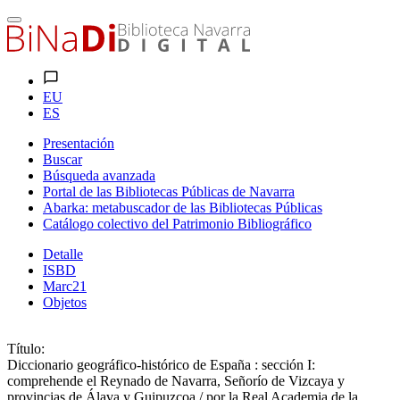
EU
ES
Presentación
Buscar
Búsqueda avanzada
Portal de las Bibliotecas Públicas de Navarra
Abarka: metabuscador de las Bibliotecas Públicas
Catálogo colectivo del Patrimonio Bibliográfico
Detalle
ISBD
Marc21
Objetos
Título:
Diccionario geográfico-histórico de España : sección I:
comprehende el Reynado de Navarra, Señorío de Vizcaya y
provincias de Álava y Guipuzcoa / por la Real Academia de la