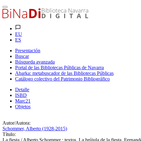
EU
ES
Presentación
Buscar
Búsqueda avanzada
Portal de las Bibliotecas Públicas de Navarra
Abarka: metabuscador de las Bibliotecas Públicas
Catálogo colectivo del Patrimonio Bibliográfico
Detalle
ISBD
Marc21
Objetos
Autor/Autora:
Schommer, Alberto (1928-2015)
Título:
La fiesta / Alberto Schommer ; textos, La brújula de la fiesta, Fernan