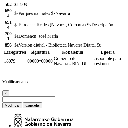
592
$f1999
650
$aParques naturales $zNavarra
4
651
$aBardenas Reales (Navarra, Comarca) $xDescripción
4
700
$aDomench, José María
1
856
$zVersión digital - Biblioteca Navarra Digital $u
Erregistroa
Signatura
Kokalekua
Egoera
Gobierno de
Disponible para
18079
00000*00000
Navarra - BiNaDi
préstamo
Modificar datos
×
Modificar
Cancelar