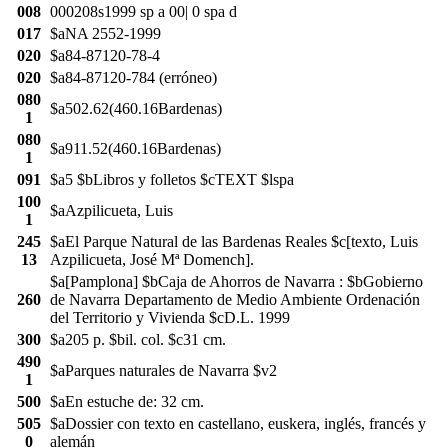
008
000208s1999 sp a 00| 0 spa d
017
$aNA 2552-1999
020
$a84-87120-78-4
020
$a84-87120-784 (erróneo)
080
$a502.62(460.16Bardenas)
1
080
$a911.52(460.16Bardenas)
1
091
$a5 $bLibros y folletos $cTEXT $lspa
100
$aAzpilicueta, Luis
1
245
$aEl Parque Natural de las Bardenas Reales $c[texto, Luis
13
Azpilicueta, José Mª Domench].
$a[Pamplona] $bCaja de Ahorros de Navarra : $bGobierno
260
de Navarra Departamento de Medio Ambiente Ordenación
del Territorio y Vivienda $cD.L. 1999
300
$a205 p. $bil. col. $c31 cm.
490
$aParques naturales de Navarra $v2
1
500
$aEn estuche de: 32 cm.
505
$aDossier con texto en castellano, euskera, inglés, francés y
0
alemán