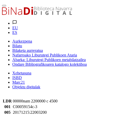
EU
ES
Aurkezpena
Bilatu
Bilaketa aurreratua
Nafarroako Liburutegi Publikoen Ataria
Abarka: Liburutegi Publikoen metabilatzailea
Ondare Bibliografikoaren katalogo kolektiboa
Xehetasuna
ISBD
Marc21
Objektu digitalak
LDR
00000nam 2200000 c 4500
001
C00059154c-3
005
20171215:22003200