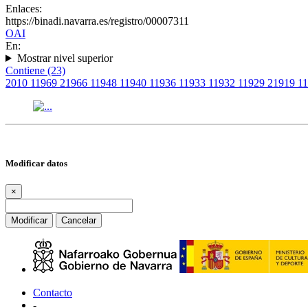
Enlaces:
https://binadi.navarra.es/registro/00007311
OAI
En:
Mostrar nivel superior
Contiene (23)
2010
1
1969
2
1966
1
1948
1
1940
1
1936
1
1933
1
1932
1
1929
2
1919
1
1
Modificar datos
×
Modificar
Cancelar
Contacto
-