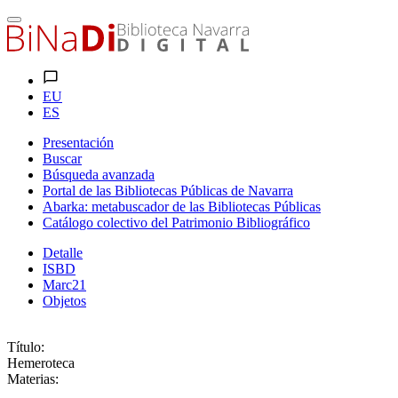
EU
ES
Presentación
Buscar
Búsqueda avanzada
Portal de las Bibliotecas Públicas de Navarra
Abarka: metabuscador de las Bibliotecas Públicas
Catálogo colectivo del Patrimonio Bibliográfico
Detalle
ISBD
Marc21
Objetos
Título:
Hemeroteca
Materias: