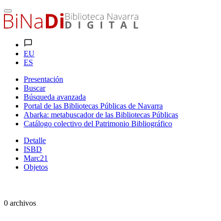
EU
ES
Presentación
Buscar
Búsqueda avanzada
Portal de las Bibliotecas Públicas de Navarra
Abarka: metabuscador de las Bibliotecas Públicas
Catálogo colectivo del Patrimonio Bibliográfico
Detalle
ISBD
Marc21
Objetos
0 archivos