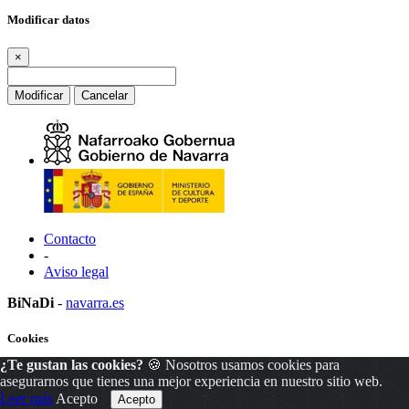
Modificar datos
×
Modificar
Cancelar
Contacto
-
Aviso legal
BiNaDi
-
navarra.es
Cookies
¿Te gustan las cookies?
🍪 Nosotros usamos cookies para
×
asegurarnos que tienes una mejor experiencia en nuestro sitio web.
Leer más
Acepto