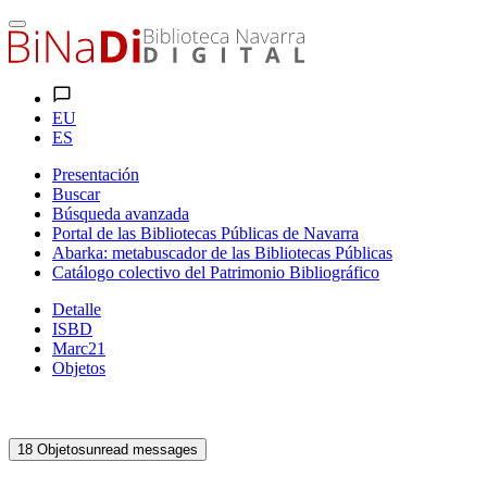
EU
ES
Presentación
Buscar
Búsqueda avanzada
Portal de las Bibliotecas Públicas de Navarra
Abarka: metabuscador de las Bibliotecas Públicas
Catálogo colectivo del Patrimonio Bibliográfico
Detalle
ISBD
Marc21
Objetos
18
Objetos
unread messages