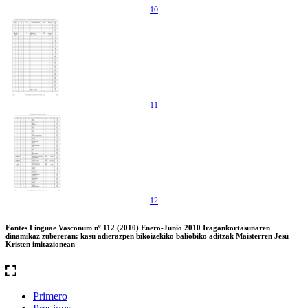
10
11
12
Fontes Linguae Vasconum nº 112 (2010) Enero-Junio 2010 Iragankortasunaren
dinamikaz zubereran: kasu adierazpen bikoizekiko baliobiko aditzak Maisterren Jesü
Kristen imitazionean
Primero