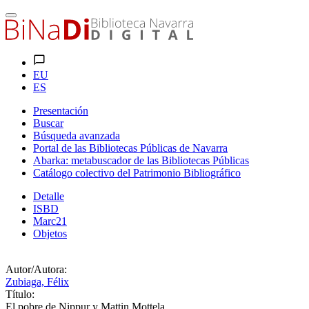
EU
ES
Presentación
Buscar
Búsqueda avanzada
Portal de las Bibliotecas Públicas de Navarra
Abarka: metabuscador de las Bibliotecas Públicas
Catálogo colectivo del Patrimonio Bibliográfico
Detalle
ISBD
Marc21
Objetos
Autor/Autora:
Zubiaga, Félix
Título:
El pobre de Nippur y Mattin Mottela