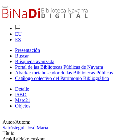
EU
ES
Presentación
Buscar
Búsqueda avanzada
Portal de las Bibliotecas Públicas de Navarra
Abarka: metabuscador de las Bibliotecas Públicas
Catálogo colectivo del Patrimonio Bibliográfico
Detalle
ISBD
Marc21
Objetos
Autor/Autora:
Satrústegui, José María
Título:
Arakil aldeko euskara