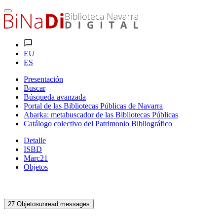
EU
ES
Presentación
Buscar
Búsqueda avanzada
Portal de las Bibliotecas Públicas de Navarra
Abarka: metabuscador de las Bibliotecas Públicas
Catálogo colectivo del Patrimonio Bibliográfico
Detalle
ISBD
Marc21
Objetos
27
Objetos
unread messages