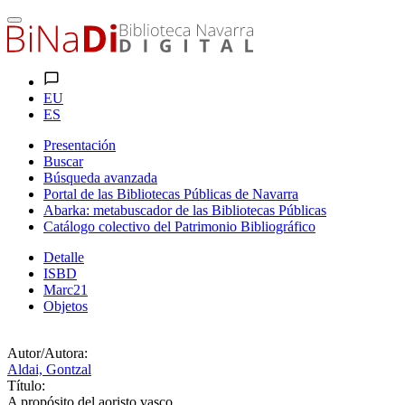
EU
ES
Presentación
Buscar
Búsqueda avanzada
Portal de las Bibliotecas Públicas de Navarra
Abarka: metabuscador de las Bibliotecas Públicas
Catálogo colectivo del Patrimonio Bibliográfico
Detalle
ISBD
Marc21
Objetos
Autor/Autora:
Aldai, Gontzal
Título:
A propósito del aoristo vasco