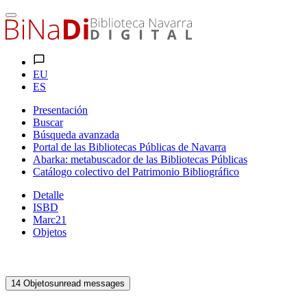
EU
ES
Presentación
Buscar
Búsqueda avanzada
Portal de las Bibliotecas Públicas de Navarra
Abarka: metabuscador de las Bibliotecas Públicas
Catálogo colectivo del Patrimonio Bibliográfico
Detalle
ISBD
Marc21
Objetos
14
Objetos
unread messages