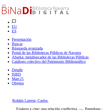
EU
ES
Presentación
Buscar
Búsqueda avanzada
Portal de las Bibliotecas Públicas de Navarra
Abarka: metabuscador de las Bibliotecas Públicas
Catálogo colectivo del Patrimonio Bibliográfico
Detalle
ISBD
Marc21
Objetos
Roldán Larreta, Carlos
Euskera y cine: una relación conflictiva. — Pamplona :