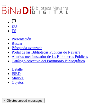
EU
ES
Presentación
Buscar
Búsqueda avanzada
Portal de las Bibliotecas Públicas de Navarra
Abarka: metabuscador de las Bibliotecas Públicas
Catálogo colectivo del Patrimonio Bibliográfico
Detalle
ISBD
Marc21
Objetos
4
Objetos
unread messages