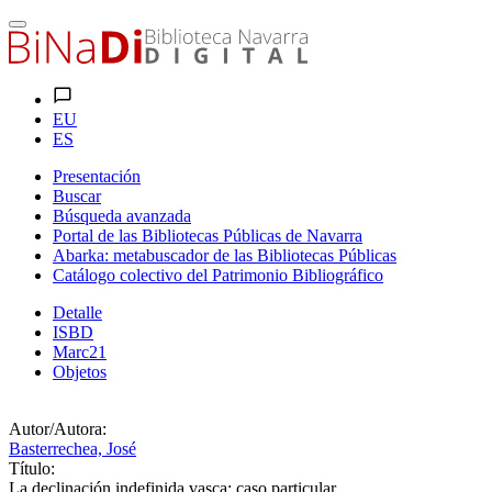
EU
ES
Presentación
Buscar
Búsqueda avanzada
Portal de las Bibliotecas Públicas de Navarra
Abarka: metabuscador de las Bibliotecas Públicas
Catálogo colectivo del Patrimonio Bibliográfico
Detalle
ISBD
Marc21
Objetos
Autor/Autora:
Basterrechea, José
Título:
La declinación indefinida vasca: caso particular