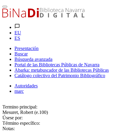
EU
ES
Presentación
Buscar
Búsqueda avanzada
Portal de las Bibliotecas Públicas de Navarra
Abarka: metabuscador de las Bibliotecas Públicas
Catálogo colectivo del Patrimonio Bibliográfico
Autoridades
marc
Termino principal:
Mesuret, Robert (e.100)
Úsese por:
Término específico:
Notas: