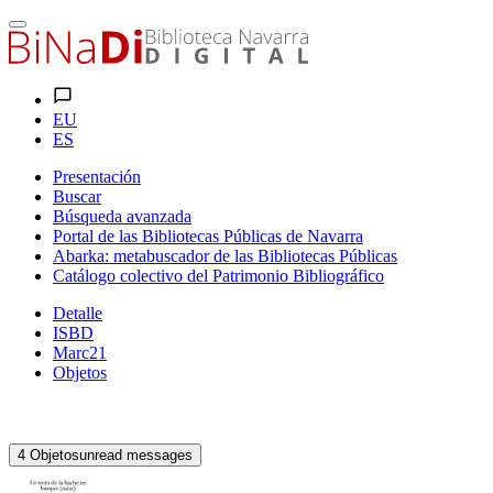
EU
ES
Presentación
Buscar
Búsqueda avanzada
Portal de las Bibliotecas Públicas de Navarra
Abarka: metabuscador de las Bibliotecas Públicas
Catálogo colectivo del Patrimonio Bibliográfico
Detalle
ISBD
Marc21
Objetos
4
Objetos
unread messages