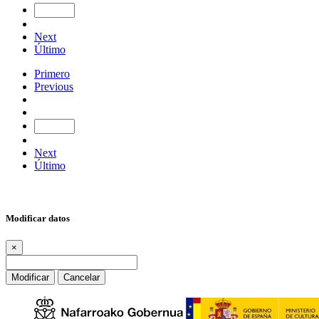
Next
Último
Primero
Previous
Next
Último
Modificar datos
×
Modificar
Cancelar