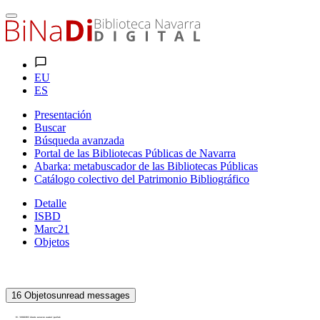
EU
ES
Presentación
Buscar
Búsqueda avanzada
Portal de las Bibliotecas Públicas de Navarra
Abarka: metabuscador de las Bibliotecas Públicas
Catálogo colectivo del Patrimonio Bibliográfico
Detalle
ISBD
Marc21
Objetos
16
Objetos
unread messages