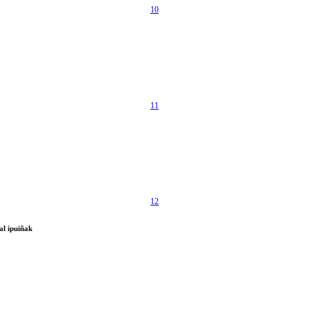
10
11
12
al ipuiñak