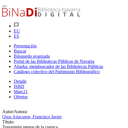
EU
ES
Presentación
Buscar
Búsqueda avanzada
Portal de las Bibliotecas Públicas de Navarra
Abarka: metabuscador de las Bibliotecas Públicas
Catálogo colectivo del Patrimonio Bibliográfico
Detalle
ISBD
Marc21
Objetos
Autor/Autora:
Oroz Arizcuren, Francisco Javier
Título:
Toponimia menor de la cuenca