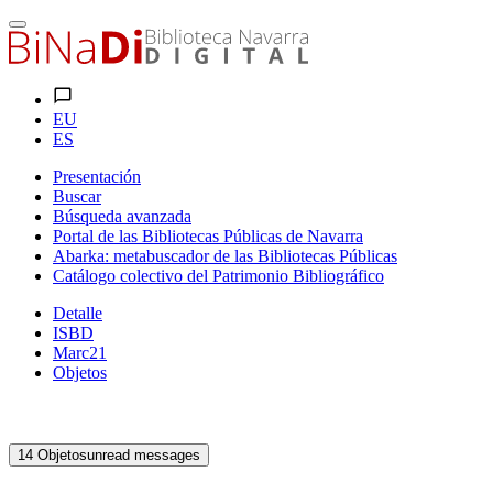
EU
ES
Presentación
Buscar
Búsqueda avanzada
Portal de las Bibliotecas Públicas de Navarra
Abarka: metabuscador de las Bibliotecas Públicas
Catálogo colectivo del Patrimonio Bibliográfico
Detalle
ISBD
Marc21
Objetos
14
Objetos
unread messages