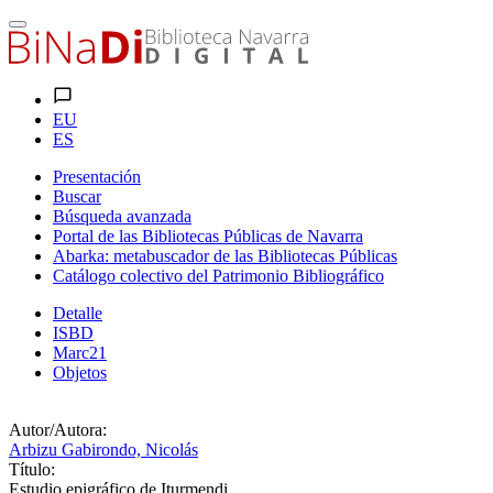
EU
ES
Presentación
Buscar
Búsqueda avanzada
Portal de las Bibliotecas Públicas de Navarra
Abarka: metabuscador de las Bibliotecas Públicas
Catálogo colectivo del Patrimonio Bibliográfico
Detalle
ISBD
Marc21
Objetos
Autor/Autora:
Arbizu Gabirondo, Nicolás
Título:
Estudio epigráfico de Iturmendi