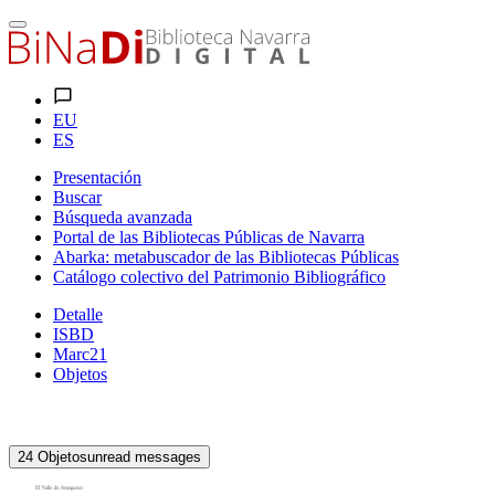
EU
ES
Presentación
Buscar
Búsqueda avanzada
Portal de las Bibliotecas Públicas de Navarra
Abarka: metabuscador de las Bibliotecas Públicas
Catálogo colectivo del Patrimonio Bibliográfico
Detalle
ISBD
Marc21
Objetos
24
Objetos
unread messages