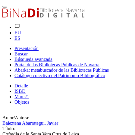
EU
ES
Presentación
Buscar
Búsqueda avanzada
Portal de las Bibliotecas Públicas de Navarra
Abarka: metabuscador de las Bibliotecas Públicas
Catálogo colectivo del Patrimonio Bibliográfico
Detalle
ISBD
Marc21
Objetos
Autor/Autora:
Baleztena Abarrategui, Javier
Título:
Cofradía de la Santa Vera Cruz de Leiza