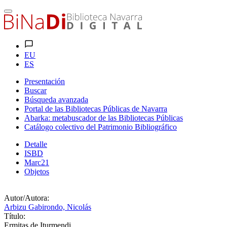
EU
ES
Presentación
Buscar
Búsqueda avanzada
Portal de las Bibliotecas Públicas de Navarra
Abarka: metabuscador de las Bibliotecas Públicas
Catálogo colectivo del Patrimonio Bibliográfico
Detalle
ISBD
Marc21
Objetos
Autor/Autora:
Arbizu Gabirondo, Nicolás
Título:
Ermitas de Iturmendi