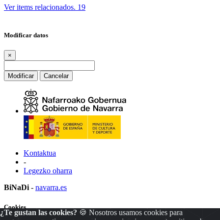
Ver items relacionados.
19
Modificar datos
×
Modificar
Cancelar
Kontaktua
-
Legezko oharra
BiNaDi
-
navarra.es
Cookies
¿Te gustan las cookies?
🍪 Nosotros usamos cookies para