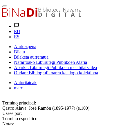
EU
ES
Aurkezpena
Bilatu
Bilaketa aurreratua
Nafarroako Liburutegi Publikoen Ataria
Abarka: Liburutegi Publikoen metabilatzailea
Ondare Bibliografikoaren katalogo kolektiboa
Autoritateak
marc
Termino principal:
Castro Álava, José Ramón (1895-1977) (e.100)
Úsese por:
Término específico:
Notas: