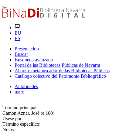
EU
ES
Presentación
Buscar
Búsqueda avanzada
Portal de las Bibliotecas Públicas de Navarra
Abarka: metabuscador de las Bibliotecas Públicas
Catálogo colectivo del Patrimonio Bibliográfico
Autoridades
marc
Termino principal:
Camón Aznar, José (e.100)
Úsese por:
Término específico:
Notas: