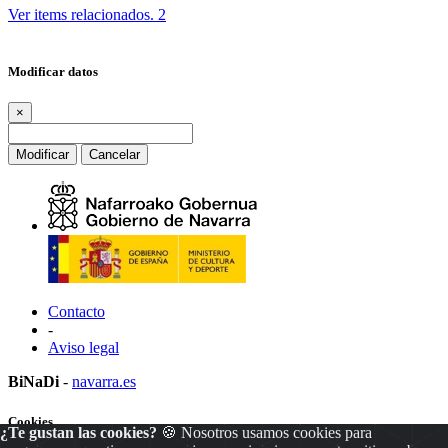
Ver items relacionados.
2
Modificar datos
×
Modificar
Cancelar
Contacto
-
Aviso legal
BiNaDi
-
navarra.es
Cookies
¿Te gustan las cookies?
🍪 Nosotros usamos cookies para