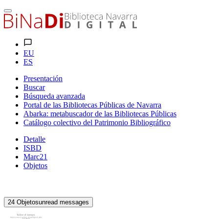
EU
ES
Presentación
Buscar
Búsqueda avanzada
Portal de las Bibliotecas Públicas de Navarra
Abarka: metabuscador de las Bibliotecas Públicas
Catálogo colectivo del Patrimonio Bibliográfico
Detalle
ISBD
Marc21
Objetos
24
Objetos
unread messages