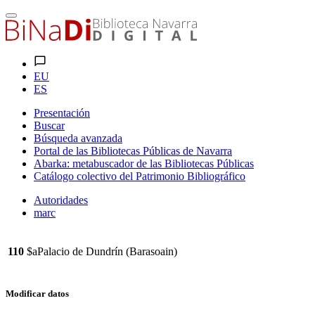
EU
ES
Presentación
Buscar
Búsqueda avanzada
Portal de las Bibliotecas Públicas de Navarra
Abarka: metabuscador de las Bibliotecas Públicas
Catálogo colectivo del Patrimonio Bibliográfico
Autoridades
marc
110
$aPalacio de Dundrín (Barasoain)
Modificar datos