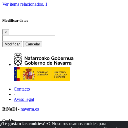
Ver items relacionados.
1
Modificar datos
×
Modificar
Cancelar
Contacto
-
Aviso legal
BiNaDi
-
navarra.es
Cookies
¿Te gustan las cookies?
🍪 Nosotros usamos cookies para