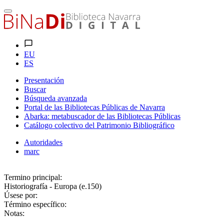
EU
ES
Presentación
Buscar
Búsqueda avanzada
Portal de las Bibliotecas Públicas de Navarra
Abarka: metabuscador de las Bibliotecas Públicas
Catálogo colectivo del Patrimonio Bibliográfico
Autoridades
marc
Termino principal:
Historiografía - Europa (e.150)
Úsese por:
Término específico:
Notas: