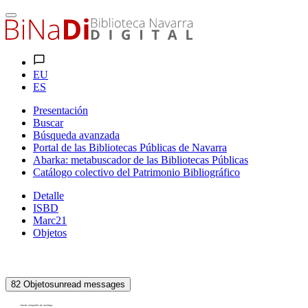
EU
ES
Presentación
Buscar
Búsqueda avanzada
Portal de las Bibliotecas Públicas de Navarra
Abarka: metabuscador de las Bibliotecas Públicas
Catálogo colectivo del Patrimonio Bibliográfico
Detalle
ISBD
Marc21
Objetos
82
Objetos
unread messages