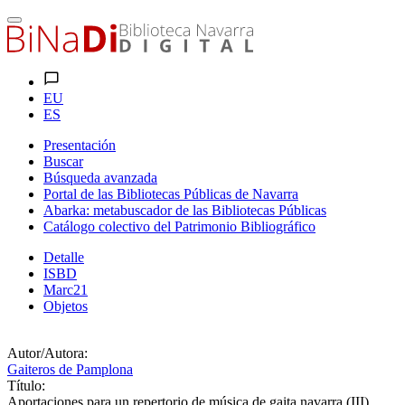
EU
ES
Presentación
Buscar
Búsqueda avanzada
Portal de las Bibliotecas Públicas de Navarra
Abarka: metabuscador de las Bibliotecas Públicas
Catálogo colectivo del Patrimonio Bibliográfico
Detalle
ISBD
Marc21
Objetos
Autor/Autora:
Gaiteros de Pamplona
Título:
Aportaciones para un repertorio de música de gaita navarra (III)