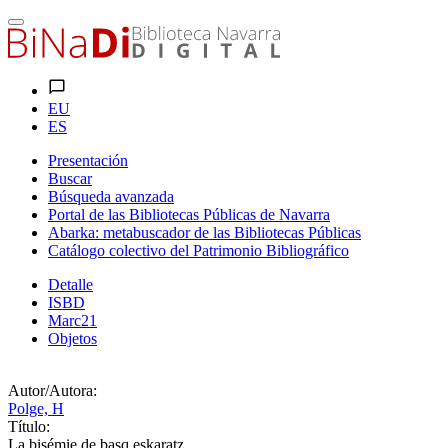
EU
ES
Presentación
Buscar
Búsqueda avanzada
Portal de las Bibliotecas Públicas de Navarra
Abarka: metabuscador de las Bibliotecas Públicas
Catálogo colectivo del Patrimonio Bibliográfico
Detalle
ISBD
Marc21
Objetos
Autor/Autora:
Polge, H
Título:
La bisémie de basq.eskaratz