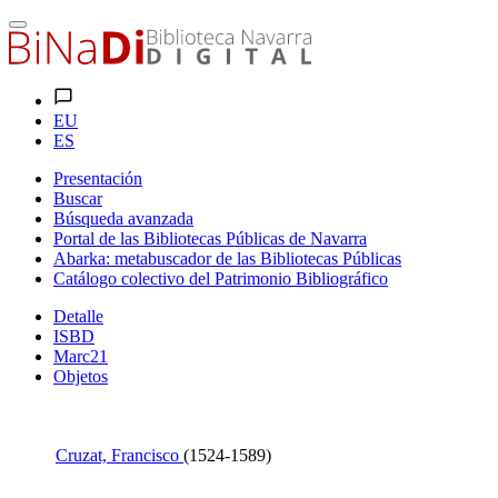
EU
ES
Presentación
Buscar
Búsqueda avanzada
Portal de las Bibliotecas Públicas de Navarra
Abarka: metabuscador de las Bibliotecas Públicas
Catálogo colectivo del Patrimonio Bibliográfico
Detalle
ISBD
Marc21
Objetos
Cruzat, Francisco
(1524-1589)