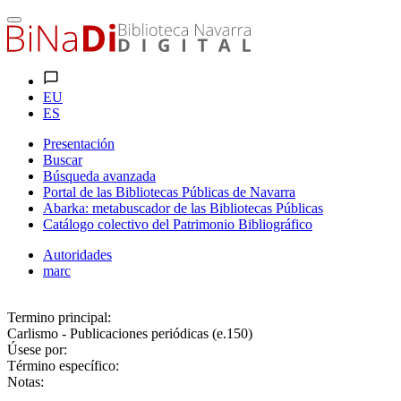
EU
ES
Presentación
Buscar
Búsqueda avanzada
Portal de las Bibliotecas Públicas de Navarra
Abarka: metabuscador de las Bibliotecas Públicas
Catálogo colectivo del Patrimonio Bibliográfico
Autoridades
marc
Termino principal:
Carlismo - Publicaciones periódicas (e.150)
Úsese por:
Término específico:
Notas: