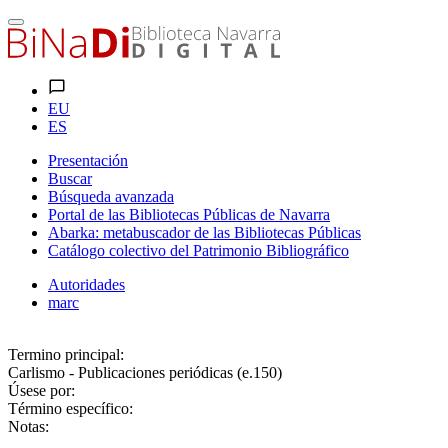
EU
ES
Presentación
Buscar
Búsqueda avanzada
Portal de las Bibliotecas Públicas de Navarra
Abarka: metabuscador de las Bibliotecas Públicas
Catálogo colectivo del Patrimonio Bibliográfico
Autoridades
marc
Termino principal:
Carlismo - Publicaciones periódicas (e.150)
Úsese por:
Término específico:
Notas: