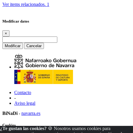
Ver items relacionados.
1
Modificar datos
×
Modificar
Cancelar
Contacto
-
Aviso legal
BiNaDi
-
navarra.es
Cookies
¿Te gustan las cookies?
🍪 Nosotros usamos cookies para