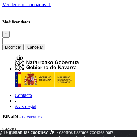
Ver items relacionados.
1
Modificar datos
×
Modificar
Cancelar
Contacto
-
Aviso legal
BiNaDi
-
navarra.es
Cookies
¿Te gustan las cookies?
🍪 Nosotros usamos cookies para