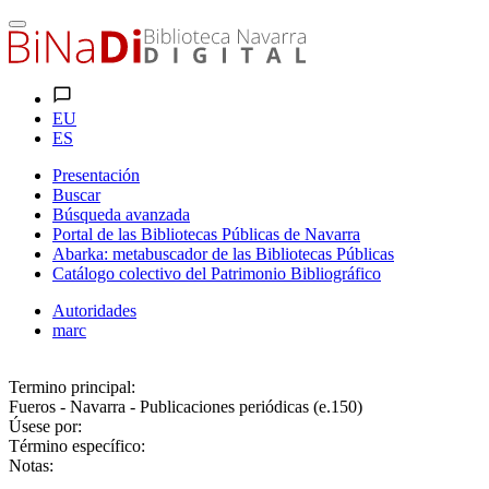
EU
ES
Presentación
Buscar
Búsqueda avanzada
Portal de las Bibliotecas Públicas de Navarra
Abarka: metabuscador de las Bibliotecas Públicas
Catálogo colectivo del Patrimonio Bibliográfico
Autoridades
marc
Termino principal:
Fueros - Navarra - Publicaciones periódicas (e.150)
Úsese por:
Término específico:
Notas: