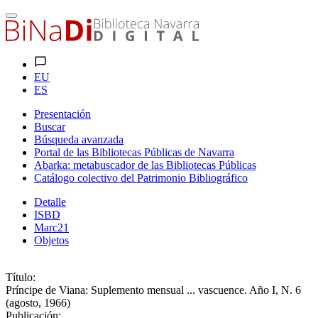
EU
ES
Presentación
Buscar
Búsqueda avanzada
Portal de las Bibliotecas Públicas de Navarra
Abarka: metabuscador de las Bibliotecas Públicas
Catálogo colectivo del Patrimonio Bibliográfico
Detalle
ISBD
Marc21
Objetos
Título:
Príncipe de Viana: Suplemento mensual ... vascuence. Año I, N. 6
(agosto, 1966)
Publicación: