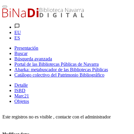
EU
ES
Presentación
Buscar
Búsqueda avanzada
Portal de las Bibliotecas Públicas de Navarra
Abarka: metabuscador de las Bibliotecas Públicas
Catálogo colectivo del Patrimonio Bibliográfico
Detalle
ISBD
Marc21
Objetos
Este registros no es visible , contacte con el administrador
Modificar datos