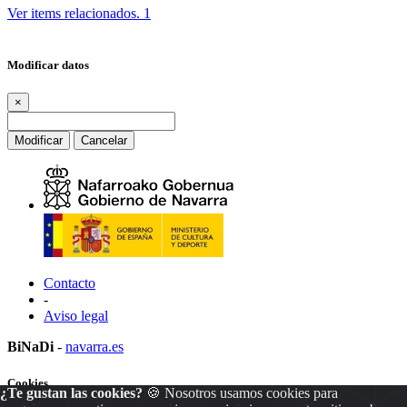
Ver items relacionados.
1
Modificar datos
×
Modificar
Cancelar
Contacto
-
Aviso legal
BiNaDi
-
navarra.es
Cookies
¿Te gustan las cookies?
🍪 Nosotros usamos cookies para