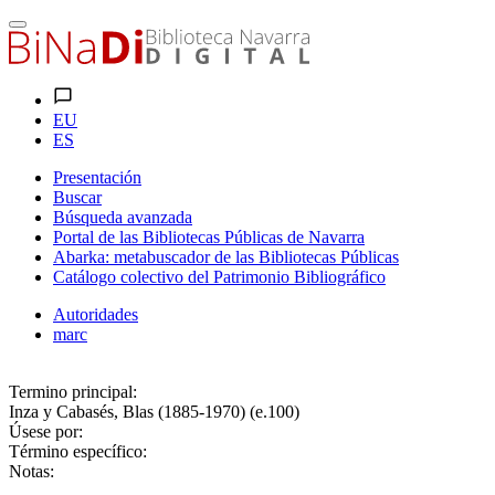
EU
ES
Presentación
Buscar
Búsqueda avanzada
Portal de las Bibliotecas Públicas de Navarra
Abarka: metabuscador de las Bibliotecas Públicas
Catálogo colectivo del Patrimonio Bibliográfico
Autoridades
marc
Termino principal:
Inza y Cabasés, Blas (1885-1970) (e.100)
Úsese por:
Término específico:
Notas: