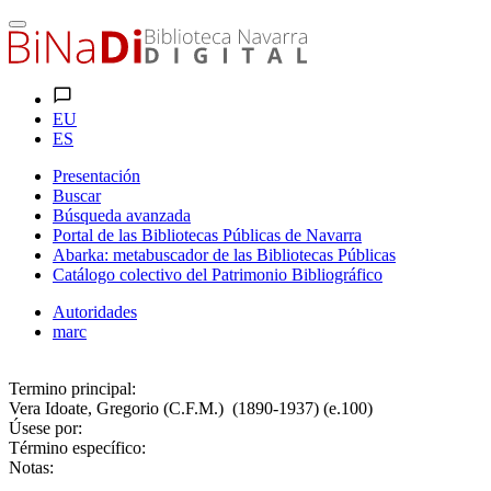
EU
ES
Presentación
Buscar
Búsqueda avanzada
Portal de las Bibliotecas Públicas de Navarra
Abarka: metabuscador de las Bibliotecas Públicas
Catálogo colectivo del Patrimonio Bibliográfico
Autoridades
marc
Termino principal:
Vera Idoate, Gregorio (C.F.M.) (1890-1937) (e.100)
Úsese por:
Término específico:
Notas: