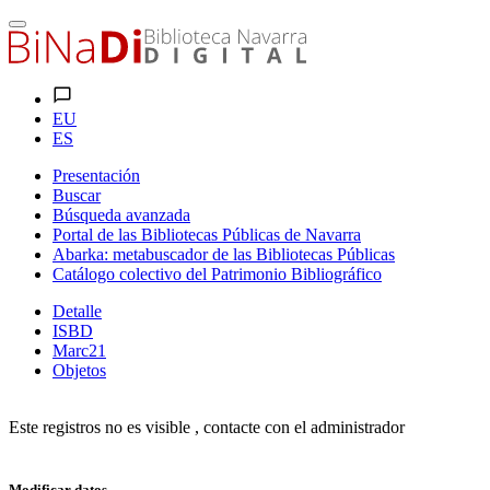
EU
ES
Presentación
Buscar
Búsqueda avanzada
Portal de las Bibliotecas Públicas de Navarra
Abarka: metabuscador de las Bibliotecas Públicas
Catálogo colectivo del Patrimonio Bibliográfico
Detalle
ISBD
Marc21
Objetos
Este registros no es visible , contacte con el administrador
Modificar datos