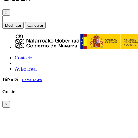
×
Modificar
Cancelar
Contacto
-
Aviso legal
BiNaDi
-
navarra.es
Cookies
×