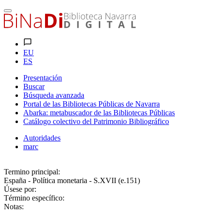
EU
ES
Presentación
Buscar
Búsqueda avanzada
Portal de las Bibliotecas Públicas de Navarra
Abarka: metabuscador de las Bibliotecas Públicas
Catálogo colectivo del Patrimonio Bibliográfico
Autoridades
marc
Termino principal:
España - Política monetaria - S.XVII (e.151)
Úsese por:
Término específico:
Notas: