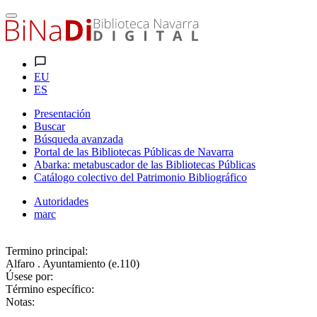
EU
ES
Presentación
Buscar
Búsqueda avanzada
Portal de las Bibliotecas Públicas de Navarra
Abarka: metabuscador de las Bibliotecas Públicas
Catálogo colectivo del Patrimonio Bibliográfico
Autoridades
marc
Termino principal:
Alfaro . Ayuntamiento (e.110)
Úsese por:
Término específico:
Notas: