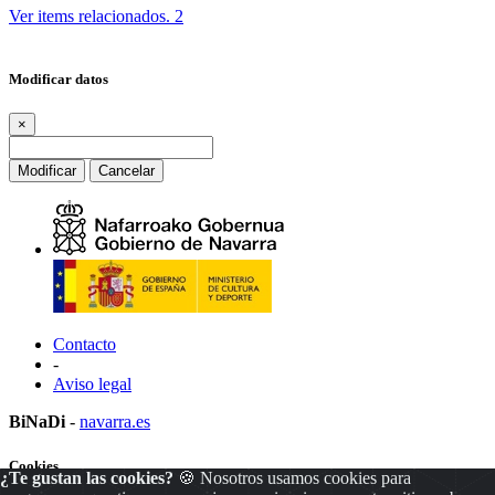
Ver items relacionados.
2
Modificar datos
×
Modificar
Cancelar
Contacto
-
Aviso legal
BiNaDi
-
navarra.es
Cookies
¿Te gustan las cookies?
🍪 Nosotros usamos cookies para