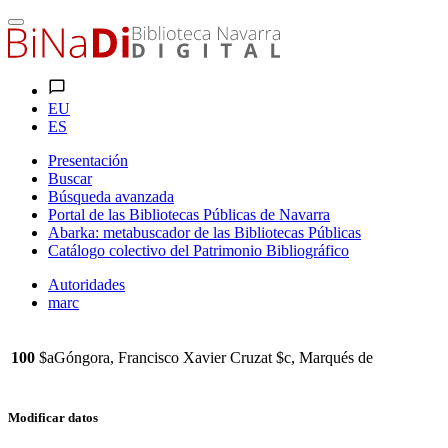
EU
ES
Presentación
Buscar
Búsqueda avanzada
Portal de las Bibliotecas Públicas de Navarra
Abarka: metabuscador de las Bibliotecas Públicas
Catálogo colectivo del Patrimonio Bibliográfico
Autoridades
marc
100
$aGóngora, Francisco Xavier Cruzat $c, Marqués de
Modificar datos