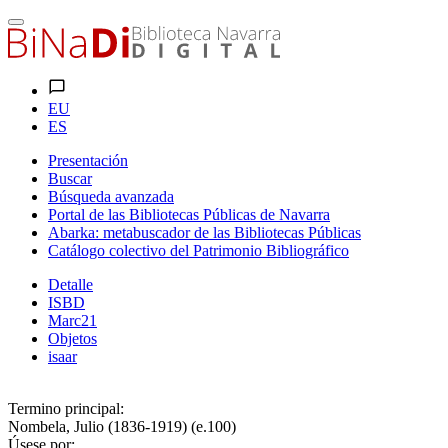
EU
ES
Presentación
Buscar
Búsqueda avanzada
Portal de las Bibliotecas Públicas de Navarra
Abarka: metabuscador de las Bibliotecas Públicas
Catálogo colectivo del Patrimonio Bibliográfico
Detalle
ISBD
Marc21
Objetos
isaar
Termino principal:
Nombela, Julio (1836-1919) (e.100)
Úsese por: