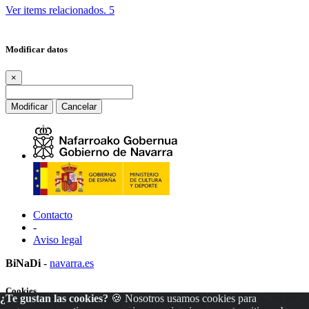
Ver items relacionados.
5
Modificar datos
×
Modificar
Cancelar
Contacto
-
Aviso legal
BiNaDi
-
navarra.es
Cookies
¿Te gustan las cookies?
🍪 Nosotros usamos cookies para