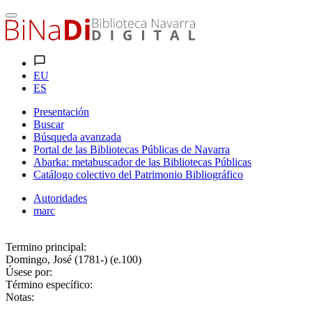
EU
ES
Presentación
Buscar
Búsqueda avanzada
Portal de las Bibliotecas Públicas de Navarra
Abarka: metabuscador de las Bibliotecas Públicas
Catálogo colectivo del Patrimonio Bibliográfico
Autoridades
marc
Termino principal:
Domingo, José (1781-) (e.100)
Úsese por:
Término específico:
Notas: