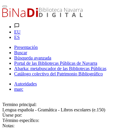
EU
ES
Presentación
Buscar
Búsqueda avanzada
Portal de las Bibliotecas Públicas de Navarra
Abarka: metabuscador de las Bibliotecas Públicas
Catálogo colectivo del Patrimonio Bibliográfico
Autoridades
marc
Termino principal:
Lengua española - Gramática - Libros escolares (e.150)
Úsese por:
Término específico:
Notas: