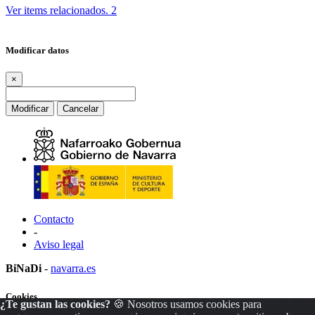
Ver items relacionados.
2
Modificar datos
×
Modificar
Cancelar
Contacto
-
Aviso legal
BiNaDi
-
navarra.es
Cookies
¿Te gustan las cookies?
🍪 Nosotros usamos cookies para