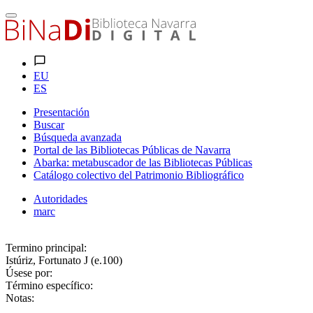
EU
ES
Presentación
Buscar
Búsqueda avanzada
Portal de las Bibliotecas Públicas de Navarra
Abarka: metabuscador de las Bibliotecas Públicas
Catálogo colectivo del Patrimonio Bibliográfico
Autoridades
marc
Termino principal:
Istúriz, Fortunato J (e.100)
Úsese por:
Término específico:
Notas: