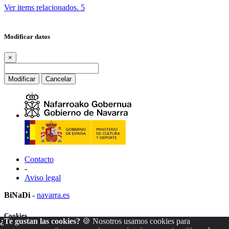
Ver items relacionados.
5
Modificar datos
×
Modificar
Cancelar
Contacto
-
Aviso legal
BiNaDi
-
navarra.es
Cookies
¿Te gustan las cookies?
🍪 Nosotros usamos cookies para