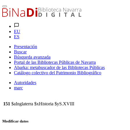
EU
ES
Presentación
Buscar
Búsqueda avanzada
Portal de las Bibliotecas Públicas de Navarra
Abarka: metabuscador de las Bibliotecas Públicas
Catálogo colectivo del Patrimonio Bibliográfico
Autoridades
marc
151
$aInglaterra $xHistoria $yS.XVIII
Modificar datos