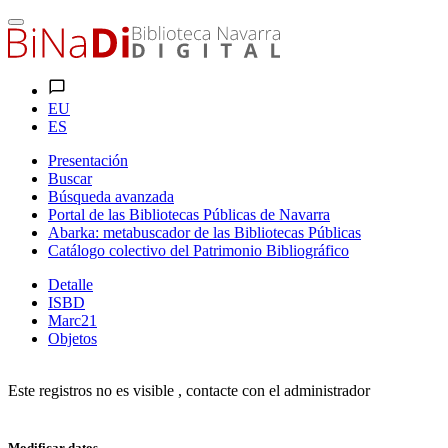
EU
ES
Presentación
Buscar
Búsqueda avanzada
Portal de las Bibliotecas Públicas de Navarra
Abarka: metabuscador de las Bibliotecas Públicas
Catálogo colectivo del Patrimonio Bibliográfico
Detalle
ISBD
Marc21
Objetos
Este registros no es visible , contacte con el administrador
Modificar datos